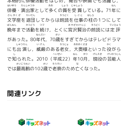
本格的
に
俳優活動
をはじめ，
舞台
や
映画
でも
活躍
し，
はいゆう
えんしゅつか
おお
しょう
じゅしょう
ねん
俳優
・
演出家
として
多
くの
賞
を
受賞
している。71
年
に
ぶんがくざ
たいだん
ろうどく
しごと
はしら
文学座
を
退団
してからは
朗読
を
仕事
の
柱
の1つにして
ばんねん
かつどう
つづ
みやざわけんじ
ろうどく
ていひょう
晩年
まで
活動
を
続
け，とくに
宮沢賢治
の
朗読
には
定評
ねんだい
さい
があった。80
年代
，70
歳
をすぎてからはテレビドラマ
しゅつえん
いげん
ろうじょ
おおおくさま
やく
にも
出演
し，
威厳
のある
老女
，
大奥様
といった
役
がら
し
へいせい
ねん
がつ
げんえき
げいのうじん
で
知
られた。2010（
平成
22）
年
10
月
，
現役
の
芸能人
さいこうれい
さい
ろうすい
な
では
最高齢
の102
歳
で
老衰
のため
亡
くなった。
関連リンク