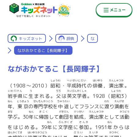
キッズネット
辞典
な
ながおかてるこ【長岡輝子】
ながおかてるこ【長岡輝子】
しょうわ
へいせいじだい
はいゆう
えんしゅつか
（1908〜2010）
昭和
・
平成時代
の
俳優
，
演出家
。
いわてけん
う
ちち
えいぶんがくしゃ
しょうわ
岩手県
に
生
まれる。
父
は
英文学者
。1928（
昭和
3）
ねん
とうきょう
せんもんがっこう
ちゅうたい
わた
えんげき
年
，
東京
の
専門学校
を
中退
してフランスに
渡
り
演劇
を
まな
ねん
きこく
げきだん
けっせい
えんしゅつか
かつどう
学
ぶ。30
年
に
帰国
して
劇団
を
結成
，
演出家
として
活動
ねん
ぶんがくざ
さんか
ねん
をはじめる。39
年
に
文学座
に
参加
。1951
年
からは
ほんかくてき
はいゆうかつどう
ぶたい
えいが
かつやく