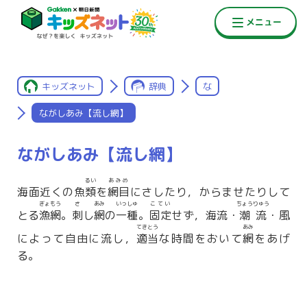
キッズネット
辞典
な
ながしあみ【流し網】
ながしあみ【流し網】
るい
あみめ
海面近くの魚
類
を
網目
にさしたり，からませたりして
ぎょもう
さ
あみ
いっしゅ
こてい
ちょうりゅう
とる
漁網
。
刺
し
網
の
一種
。
固定
せず，海流・
潮流
・風
てきとう
あみ
によって自由に流し，
適当
な時間をおいて
網
をあげ
る。