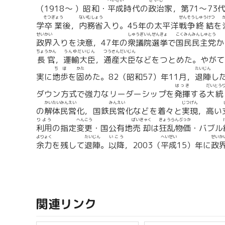
へいせい
せいじ
（1918〜 ）昭和・
平成
時代の
政治
家，第71〜73
そつぎょう
ないむしょう
せんそう
しゅうけつ
学
卒業
後，
内務省
入り。45年の太平洋
戦争
終結
を
せいかい
しゅうぎいん
せんきょ
こくみんみんしゅとう
政界
入りを決意，47年の
衆議院
選挙
で
国民民主党
か
ちょうかん
うんゆだいじん
つうさんだいじん
長官
，
運輸大臣
，
通産大臣
などをつとめた。やがて
ちほ
かた
たいじん
実に
地歩
を
固
めた。82（昭和57）年11月，
退陣
し
はっき
だいとう
ダウン方式で強力なリーダーシップを
発揮
する
大統
かいたいみんえい
みんえい
じつげん
の
解体民営
化，国鉄
民営
化などを着々と
実現
，高い
りよう
へんこう
ばいきゃく
きょうらんぶっか
利用
の指定
変更
・国公有地
売却
は
狂乱物価
・バブル
よりょく
たいじん
いこう
へいせい
せいか
余力
を残して
退陣
。
以降
，2003（
平成
15）年に
政
関連リンク