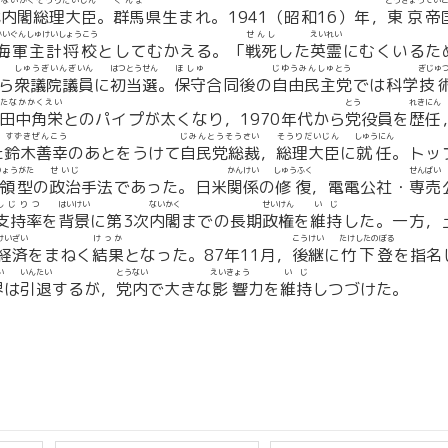
ないかくそうりだいじん
ぐんま
とうきょう
てい
代
内閣総理大臣
。
群馬
県生まれ。1941（昭和16）年，
東京
帝
かいぐんしゅけいしょうこう
せんし
えいれい
海軍主計将校
としてむかえる。「
戦死
した
英霊
にむくいるた
しゅうぎいんぎいん
はつとうせん
ほしゅ
じゆうみんしゅとう
ぎじゅ
ら
衆議院議員
に
初当選
。
保守
合同後の
自由民主党
では科学
技
たなかかくえい
とう
れきにん
田中角栄
とのパイプが太くなり，1970年代から
党
役員を
歴任
すずきぜんこう
じみんとうそうさい
そうりだいじん
しゅうにん
た
鈴木善幸
のあとをうけて
自民党総裁
，
総理大臣
に
就任
。トッ
りょうがた
せいじ
かんけい
しゅうふく
せんばい
領型
の
政治
手法であった。日米
関係
の
修復
，電電公社・
専売
しじりつ
はいけい
ないかく
せいけん
いじ
支持率
を
背景
に第3次
内閣
までの長期
政権
を
維持
した。一方，
けいざい
けっか
こうけい
たけしたのぼる
経済
をまねく
結果
となった。87年11月，
後継
に
竹下登
を指名
い
いんたい
とうない
えいきょう
いじ
界
は
引退
するが，
党内
で大きな
影響
力を
維持
しつづけた。