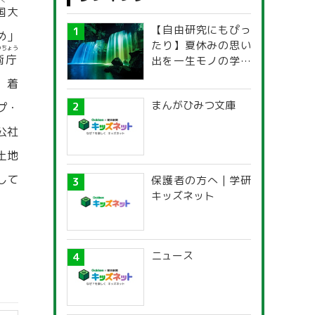
こく
国
大
【自由研究にもぴっ
め」
たり】夏休みの思い
つちょう
術庁
出を一生モノの学び
に！「光の不思議」
，着
探究ガイド
まんがひみつ文庫
プ・
公社
土地
して
保護者の方へ | 学研
キッズネット
ニュース