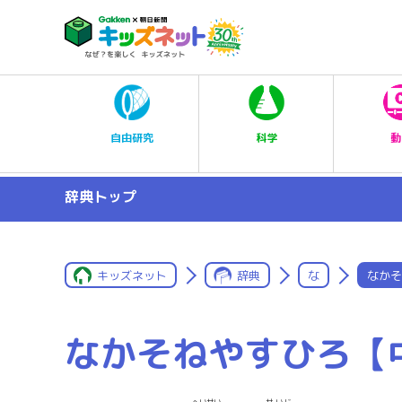
科学
自由研究
動
辞典トップ
キッズネット
辞典
な
なかそ
なかそねやすひろ【