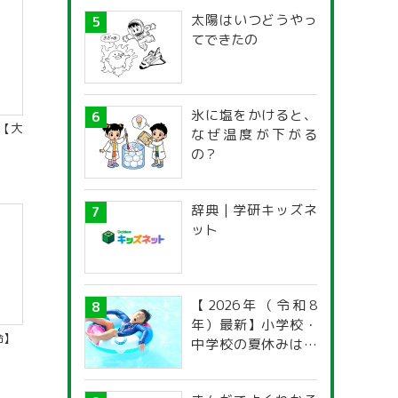
太陽はいつどうやっ
てできたの
氷に塩をかけると、
【大
なぜ温度が下がる
の？
辞典 | 学研キッズネ
ット
【2026年（令和8
年）最新】小学校・
命】
中学校の夏休みはい
つからいつまで？ 都
道府県別「夏季休暇