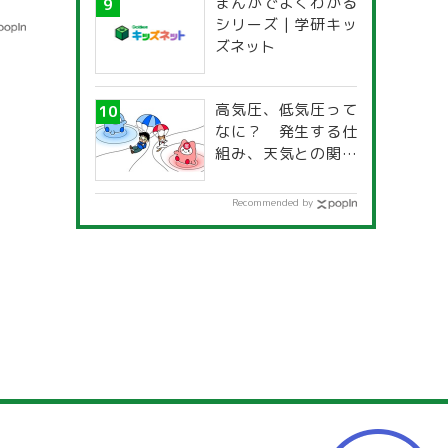
まんがでよくわかる
一覧」
シリーズ | 学研キッ
ズネット
高気圧、低気圧って
なに？ 発生する仕
組み、天気との関係
は？
Recommended by