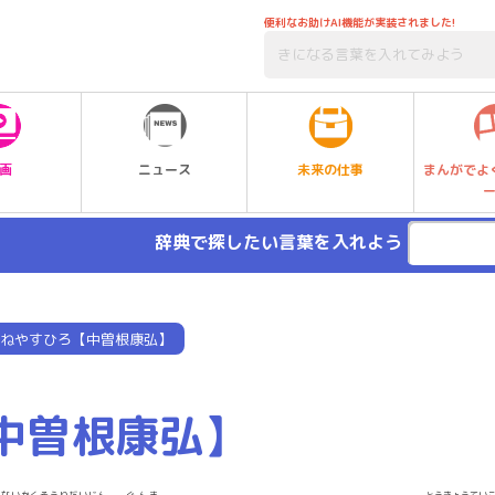
便利なお助けAI機能が実装されました!
未来の仕事
画
ニュース
まんがでよ
辞典で探したい言葉を入れよう
ねやすひろ【中曽根康弘】
中曽根康弘】