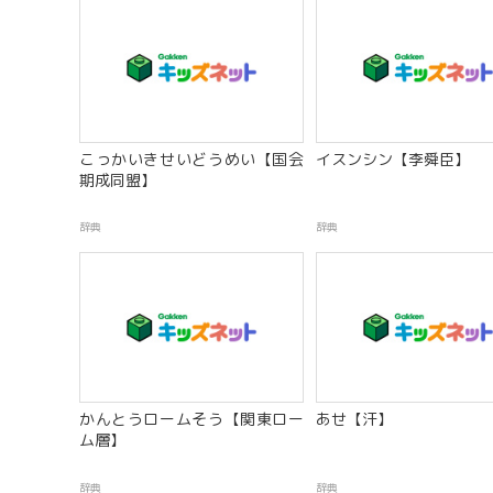
こっかいきせいどうめい【国会
イスンシン【李舜臣】
期成同盟】
辞典
辞典
かんとうロームそう【関東ロー
あせ【汗】
ム層】
辞典
辞典