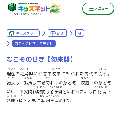
キッズネット
辞典
な
なこそのせき【勿来関】
なこそのせき【勿来関】
げんざい
ふくしま
なこそ
せきしょ
現在
の
福島
県いわき市
勿来
におかれた古代の
関所
。
ごぎ
えみし
なか
なみご
語義
は「
蝦夷
よ来る
勿
れ」の意とも，
波越
えの意とも
いぜん
きくたのせき
しらかわのせき
いい，平安時代
以前
は
菊多関
といわれた。◇
白河関
・
ねずがせき
おうしゅう
さんかん
念珠ヶ関
とともに
奥州
三関
の1つ。