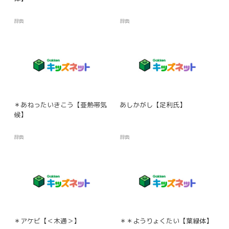
辞典
辞典
＊あねったいきこう【亜熱帯気
あしかがし【足利氏】
候】
辞典
辞典
＊アケビ【＜木通＞】
＊＊ようりょくたい【葉緑体】