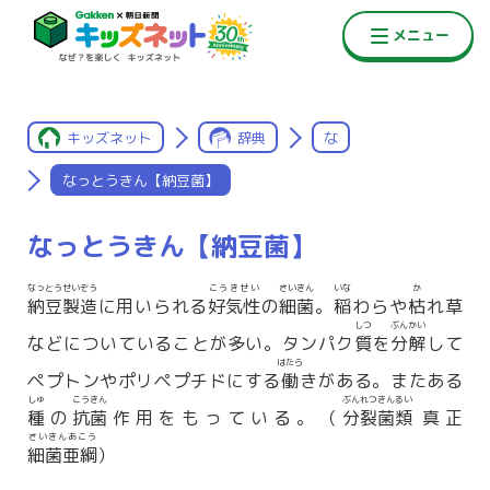
キッズネット
辞典
な
なっとうきん【納豆菌】
なっとうきん【納豆菌】
なっとう
せいぞう
こうきせい
さいきん
いな
か
納豆
製造
に用いられる
好気性
の
細菌
。
稲
わらや
枯
れ草
しつ
ぶんかい
などについていることが多い。タンパク
質
を
分解
して
はたら
ペプトンやポリペプチドにする
働
きがある。またある
しゅ
こうきん
ぶんれつきんるい
種
の
抗菌
作用をもっている。（
分裂菌類
真正
さいきんあこう
細菌亜綱
）