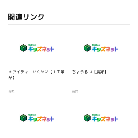
関連リンク
＊アイティーかくめい【ＩＴ革
ちょうるい【鳥類】
命】
辞典
辞典