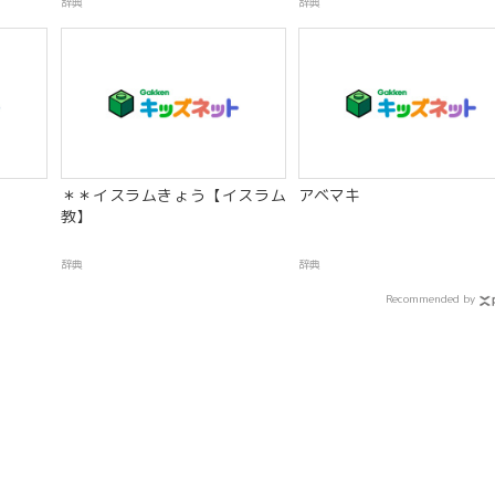
辞典
辞典
＊＊イスラムきょう【イスラム
アベマキ
教】
辞典
辞典
Recommended by