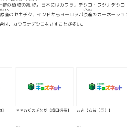
ちぐん
しょくぶつ
そうしょう
一群
の
植物
の
総称
。日本にはカワラナデシコ・フジナデシコ
げんさん
げんさん
原産
のセキチク，インドからヨーロッパ
原産
のカーネーショ
合は，カワラナデシコをさすことが多い。
物】
＊＊おだのぶなが【織田信長】
あき【安芸（国）】