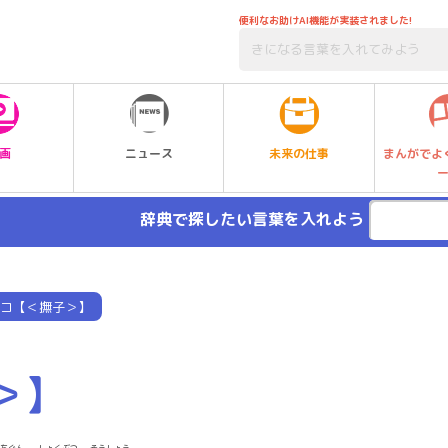
便利なお助けAI機能が実装されました!
未来の仕事
画
ニュース
まんがでよ
辞典で探したい言葉を入れよう
コ【＜撫子＞】
＞】