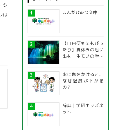
・シ
まんがひみつ文庫
ンは
【自由研究にもぴっ
たり】夏休みの思い
出を一生モノの学び
に！「光の不思議」
探究ガイド
氷に塩をかけると、
なぜ温度が下がる
の？
辞典 | 学研キッズネ
ット