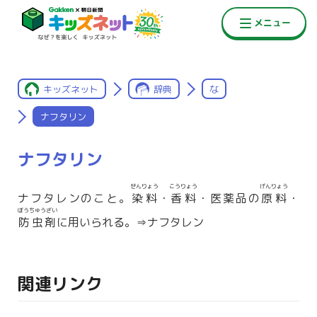
キッズネット
辞典
な
ナフタリン
ナフタリン
せんりょう
こうりょう
げんりょう
ナフタレンのこと。
染料
・
香料
・医薬品の
原料
・
ぼうちゅうざい
防虫剤
に用いられる。⇒ナフタレン
関連リンク