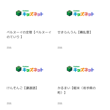
ベルヌーイの定理【ベルヌーイ
せきらんうん【積乱雲】
のていり 】
辞典
辞典
けんそんご【謙遜語】
かるまい【軽米（岩手県の
町）】
辞典
辞典