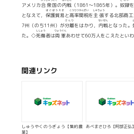
がっしゅうこく
ないせん
どれい
アメリカ
合衆国
の
内戦
（1861〜1865年）。
奴隷
ほごぼうえき
こうりつかんぜい
しゅちょう
となえて，
保護貿易
と
高率関税
を
主張
する北部商工
ぶんり
ないせん
7州（のち11州）が
分離
をはかり，
内戦
となった。
ししょう
りょうぐん
た。◇
死傷
者は
両軍
あわせて60万人をこえたといわれ
関連リンク
しゅうやくのうぎょう【集約農
あべまさひろ【阿部正弘
業】