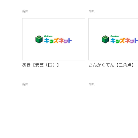
辞典
辞典
あき【安芸（国）】
さんかくてん【三角点】
辞典
辞典