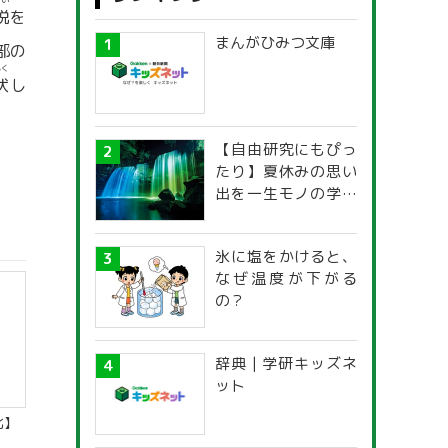
ぜい
税
を
まんがひみつ文庫
部の
ふく
伏
し
【自由研究にもぴっ
たり】夏休みの思い
出を一生モノの学び
に！「光の不思議」
探究ガイド
氷に塩をかけると、
なぜ温度が下がる
の？
辞典 | 学研キッズネ
ット
化】