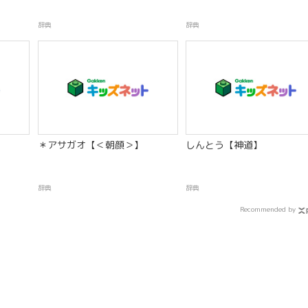
辞典
辞典
＊アサガオ【＜朝顔＞】
しんとう【神道】
辞典
辞典
Recommended by