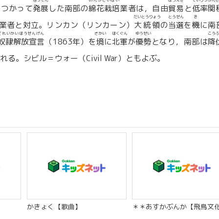
はってん
めんかさいばい
ぼうえき
ていりつかん
をつかって
発展
した南部の
綿花栽培
業者は，自由
貿易
と
低率関
だいとうりょう
とうせん
き
業者と対立。リンカン（リンカーン）
大統領
の
当選
を
機
に南
どれいかいほうせんげん
さかい
ほくぐん
ゆうせい
こう
奴隷解放宣言
（1863年）を
境
に
北軍
が
優勢
となり，南部は
降
る。シビル＝ウォー（Civil War）ともよぶ。
】
かきょく【歌曲】
＊＊あすかぶんか【飛鳥文