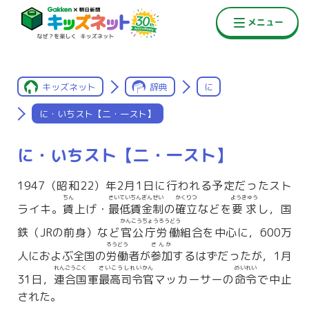
キッズネット
辞典
に
に・いちスト【二・一スト】
に・いちスト【二・一スト】
1947（昭和22）年2月1日に行われる予定だったスト
ちん
さいていちんぎんせい
かくりつ
ようきゅう
ライキ。
賃
上げ・
最低賃金制
の
確立
などを
要求
し，国
かんこうちょうろうどう
鉄（JRの前身）など
官公庁労働
組合を中心に，600万
ろうどう
さんか
人におよぶ全国の
労働
者が
参加
するはずだったが，1月
れんごうこく
さいこうしれいかん
めいれい
31日，
連合国
軍
最高司令官
マッカーサーの
命令
で中止
された。