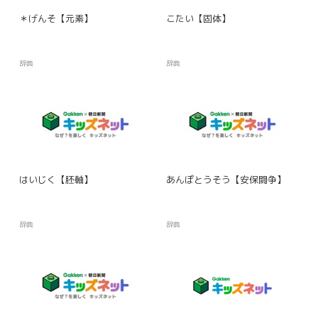
＊げんそ【元素】
こたい【固体】
辞典
辞典
はいじく【胚軸】
あんぽとうそう【安保闘争】
辞典
辞典