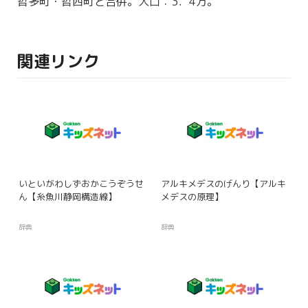
哲多
町・
哲西
町と
合併
。人口：3．4万。
関連リンク
いといがわしずおかこうぞうせ
アルキメデスのげんり【アルキ
ん【糸魚川静岡構造線】
メデスの原理】
辞典
辞典