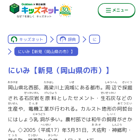
キッズネット
辞典
に
にいみ【新見（岡山県の市）】
にいみ【新見（岡山県の市）】
おかやま
たかはし
いき
しゅうへん
さいくつ
岡山
県北西部，
高梁
川上流
域
にある都市。
周辺
で
採掘
せっかいがん
げんりょう
せいせっかい
される
石灰岩
を
原料
としたセメント・
生石灰
などの
せいさん
でんき
あてつだい
生産
や，
電機
工業が行われる。カルスト地形の
阿哲台
にゅうどう
しいく
にはしょう
乳洞
が多い。農村部では和牛の
飼育
がさか
へいせい
おおさ
しんごう
ん。◇2005（
平成
17）年3月31日，
大佐
町・
神郷
町・
てった
てっせい
がっぺい