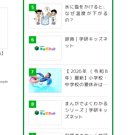
氷に塩をかけると、
なぜ温度が下がる
の？
辞典 | 学研キッズネ
ット
長】
【2026年（令和8
年）最新】小学校・
中学校の夏休みはい
つからいつまで？ 都
道府県別「夏季休暇
まんがでよくわかる
一覧」
シリーズ | 学研キッ
ズネット