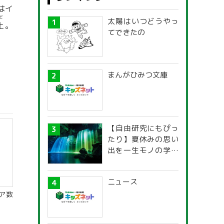
はイ
ど
太陽はいつどうやっ
土
。
てできたの
まんがひみつ文庫
【自由研究にもぴっ
たり】夏休みの思い
出を一生モノの学び
に！「光の不思議」
探究ガイド
ニュース
ア数