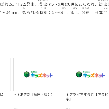
せいちゅう
ようちゅう
ばれる。年2回発生。
成虫
は5〜6月と8月にあらわれ，
幼虫
み
じき
がつ
がつ
ぶんぷ
ぜん
7〜34mm。
見
られる
時期
：5〜6
月
，8
月
。
分布
：日本
全
乱】
＊＊あきた【秋田（県）】
＊アラビアすうじ【アラビ
字】