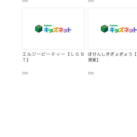
辞典
辞典
エルジービーティー【ＬＧＢ
ぼせんしきぎょぎょう【
Ｔ】
漁業】
辞典
辞典