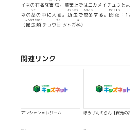
がいちゅう
イネの有名な
害虫
。農業上ではニカメイチュウとよ
くき
ようちゅう
えっとう
かいちょう
ネの
茎
の中に入る。
幼虫
で
越冬
する。
開張
：1
こんちゅうるい
もく
か
（
昆虫類
チョウ
目
ツトガ
科
）
関連リンク
アンシャン＝レジーム
ほうげんのらん【保元の