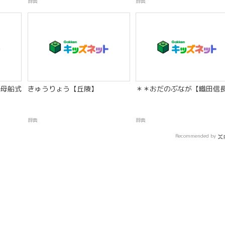
辞典
辞典
母船式
きゅうりょう【丘陵】
＊＊おだのぶなが【織田信
辞典
辞典
Recommended by