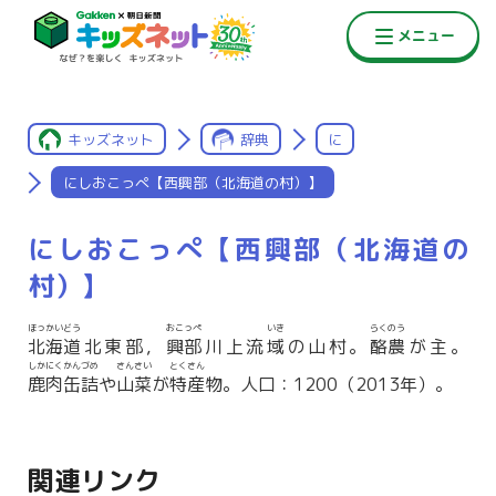
キッズネット
辞典
に
にしおこっぺ【西興部（北海道の村）】
にしおこっぺ【西興部（北海道の
村）】
ほっかいどう
おこっぺ
いき
らくのう
北海道
北東部，
興部
川上流
域
の山村。
酪農
が主。
しかにくかんづめ
さんさい
とくさん
鹿肉缶詰
や
山菜
が
特産
物。人口：1200（2013年）。
関連リンク