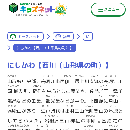
キッズネット
辞典
に
にしかわ【西川（山形県の町）】
にしかわ【西川（山形県の町）】
やまがた
さがえ
どなり
もがみ
しりゅう
さがえ
山形
県中央部，
寒河江
市西
隣
，
最上
川
支流
の
寒河江
川
りゅういき
いなさく
かこう
流域
の町。
稲作
を中心とした農業や，食品
加工
・電子
かんこう
たん
がっさん
部品などの工業，
観光
業などが中心。北西
端
に
月山
・
ゆどの
えど
でわ
しんこう
きち
湯殿
山があり，
江戸
時代は
出羽
三山
信仰
登山の
基地
と
いわねさわ
ほんでん
してさかえた。
岩根沢
三山神社の
本殿
は国指定の
じゅうようぶんかざい
さがえ
がっさん
ふんすい