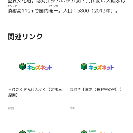
重要文化財
。
寒河江
ダムのダム湖・
月山
湖の大
噴水
は
ふんしゃ
ずいいち
噴射
高112mで国内
随一
。人口：5800（2013年）。
関連リンク
＊ひかくさんげんそく【非核三
あおき【青木（長野県の村）】
原則】
辞典
辞典