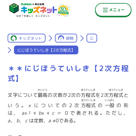
キッズネット
辞典
に
にじほうていしき【2次方程式】
＊＊にじほうていしき【2次方程
式】
さいこう
ほうていしき
ほうていしき
文字について
最高
の次数が2次の
方程式
を2次
方程式
と
ほうていしき
いっぱん
いう。
x
についての2次
方程式
の
一般
の形
は，
ax
+
bx
+
c
＝ 0 で表される。ただし，
2
a
，
b
，
c
は定数，
a
≠0である。