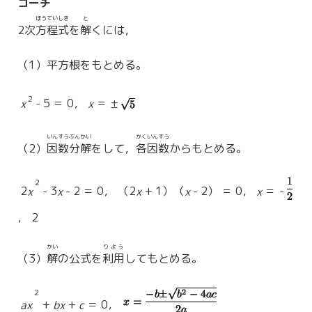
コーチ
ほうていしき
と
2次
方程式
を
解
くには，
（1）平方根をもとめる。
2
- 5 ＝ 0，
＝ ±
x
x
いんすうぶんかい
かく
いんすう
（2）
因数分解
をして，
各
因数
からもとめる。
2
2
- 3
- 2 ＝ 0， （2
+ 1）（
- 2） ＝ 0，
＝ -
x
x
x
x
x
， 2
かい
りよう
（3）
解
の公式を
利用
してもとめる。
2
+
+
＝ 0，
ax
bx
c