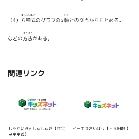
ほうていしき
じく
（4）
方程式
のグラフの
x
軸
との交点からもとめる。
ほうほう
などの
方法
がある。
関連リンク
しゃかいみんしゅしゅぎ【社会
イーエスさいぼう【ＥＳ細胞 】
民主主義】