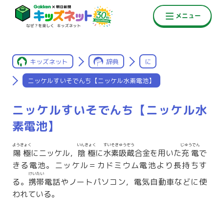
キッズネット
辞典
に
ニッケルすいそでんち【ニッケル水素電池】
ニッケルすいそでんち【ニッケル水
素電池】
ようきょく
いんきょく
すいそきゅうぞう
じゅうでん
陽極
にニッケル，
陰極
に
水素吸蔵
合金を用いた
充電
で
きる電池。ニッケル＝カドミウム電池より長持ちす
けいたい
る。
携帯
電話やノートパソコン，電気自動車などに使
われている。