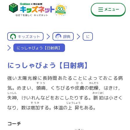
キッズネット
辞典
に
にっしゃびょう【日射病】
にっしゃびょう【日射病】
強い太陽光線に長時間あたることによっておこる病
ずつう
ひふ
かんそう
気。めまい，
頭痛
，くちびるや
皮膚
の
乾燥
，はきけ，
しっしん
みゃくはく
失神
，けいれんなどをおこしたりする。
脈拍
は小さく
ぞうか
じょうしょう
なり，数は
増加
する。体温の
上昇
もある。
コーチ