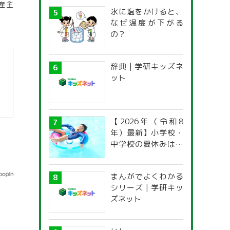
産主
氷に塩をかけると、
なぜ温度が下がる
の？
辞典 | 学研キッズネ
ット
【2026年（令和8
）
年）最新】小学校・
中学校の夏休みはい
つからいつまで？ 都
道府県別「夏季休暇
まんがでよくわかる
一覧」
シリーズ | 学研キッ
ズネット