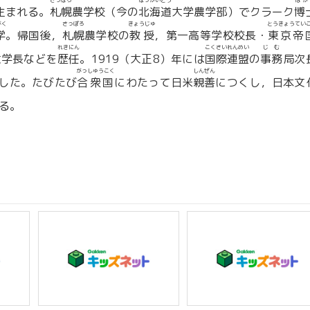
さっぽろ
ほっかいどう
はか
生まれる。
札幌
農学校（今の
北海道
大学農学部）でクラーク
博
がく
さっぽろ
きょうじゅ
とうきょうてい
学
。帰国後，
札幌
農学校の
教授
，第一高等学校校長・
東京帝
れきにん
こくさいれんめい
じむ
大学長などを
歴任
。1919（大正8）年には
国際連盟
の
事務
局次
がっしゅうこく
しんぜん
した。たびたび
合衆国
にわたって日米
親善
につくし，日本文
る。