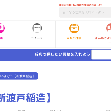
便利なお助けAI機能が実装されました!
未来の仕事
画
ニュース
まんがでよ
辞典で探したい言葉を入れよう
いなぞう【新渡戸稲造】
新渡戸稲造】