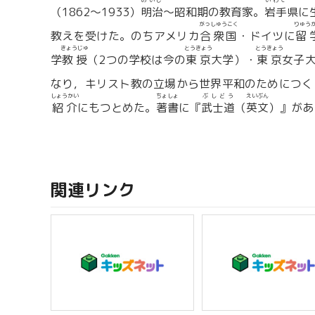
めいじ
いわて
（1862〜1933）
明治
〜昭和期の教育家。
岩手
県に
がっしゅうこく
りゅう
教えを受けた。のちアメリカ
合衆国
・ドイツに
留
きょうじゅ
とうきょう
とうきょう
学
教授
（2つの学校は今の
東京
大学）・
東京
女子
なり，キリスト教の立場から世界平和のためにつく
しょうかい
ちょしょ
ぶしどう
えいぶん
紹介
にもつとめた。
著書
に『
武士道
（
英文
）』があ
関連リンク