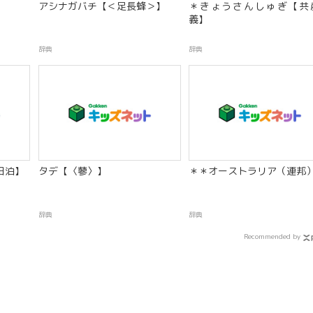
アシナガバチ【＜足長蜂＞】
＊きょうさんしゅぎ【共
義】
辞典
辞典
田泊】
タデ【〈蓼〉】
＊＊オーストラリア（連邦
辞典
辞典
Recommended by