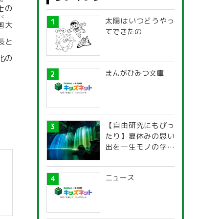
せ
士
の
こく
太陽はいつどうやっ
国
大
てできたの
長と
化の
まんがひみつ文庫
【自由研究にもぴっ
たり】夏休みの思い
出を一生モノの学び
に！「光の不思議」
探究ガイド
ニュース