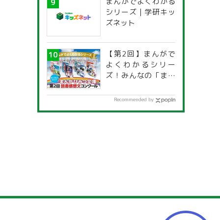
まんがでよくわかる
シリーズ | 学研キッ
ズネット
【第2回】まんがで
よくわかるシリー
ズ！みんなの「まん
がひみつ文庫」読書
感想文コンクール
Recommended by