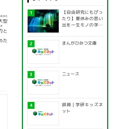
【自由研究にもぴっ
おおがた
たり】夏休みの思い
大型
出を一生モノの学び
てき
的
と
に！「光の不思議」
探究ガイド
めた
まんがひみつ文庫
ニュース
辞典 | 学研キッズネ
ット