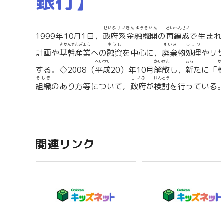
銀行】
せいふけいきんゆうきかん
さいへんせい
1999年10月1日，
政府系金融機関
の
再編成
で生ま
きかんさんぎょう
ゆうし
はいき
しょり
計画や
基幹産業
への
融資
を中心に，
廃棄
物
処理
やリ
へいせい
かいさん
あら
か
する。◇2008（
平成
20）年10月
解散
し，
新
たに「
そしき
せいふ
けんとう
組織
のあり方等について，
政府
が
検討
を行っている
関連リンク