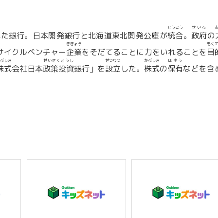
とうごう
せいふ
れた銀行。日本開発銀行と北海道東北開発公庫が
統合
。
政府
の
きぎょう
もく
サイクルベンチャー
企業
をそだてることに力をいれることを
目
ぶしき
せいさくとうし
せつりつ
かぶしき
ほゆう
株式
会社日本
政策投資
銀行」を
設立
した。
株式
の
保有
などを含
。