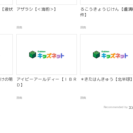
【液状
アザラシ【＜海豹＞】
ろこうきょうじけん【盧溝
件】
辞典
辞典
けの明
アイビーアールディー【ＩＢＲ
＊きたはんきゅう【北半球
Ｄ】
辞典
辞典
Recommended by