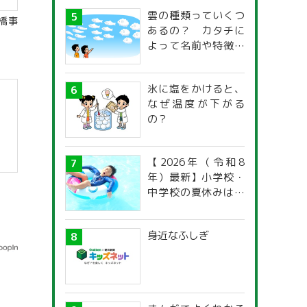
雲の種類っていくつ
橋事
あるの？ カタチに
よって名前や特徴が
違うの？
氷に塩をかけると、
なぜ温度が下がる
の？
【2026年（令和8
年）最新】小学校・
】
中学校の夏休みはい
つからいつまで？ 都
道府県別「夏季休暇
身近なふしぎ
一覧」