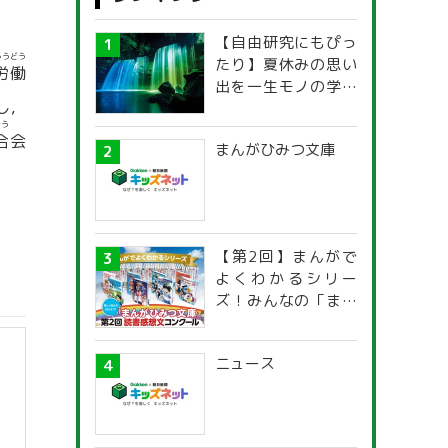
【自由研究にもぴっ
ろうどう
たり】夏休みの思い
労働
出を一生モノの学び
し，
に！「光の不思議」
ごう
探究ガイド
合
会
まんがひみつ文庫
【第2回】まんがで
よくわかるシリー
ズ！みんなの「まん
がひみつ文庫」読書
感想文コンクール
ニュース