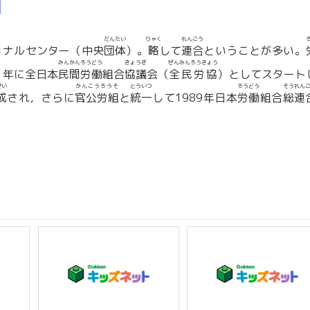
】
だんたい
りゃく
れんごう
ョナルセンター（中央
団体
）。
略
して
連合
ということが多い。
みんかんろうどう
きょうぎ
ぜんみんろうきょう
）年に全日本
民間労働
組合
協議
会（
全民労協
）としてスタート
せい
かんこうろうそ
とういつ
ろうどう
そうれん
成
され，さらに
官公労組
と
統一
して1989年日本
労働
組合
総連