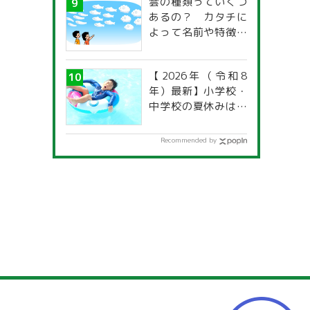
雲の種類っていくつ
あるの？ カタチに
よって名前や特徴が
違うの？
【2026年（令和8
年）最新】小学校・
中学校の夏休みはい
つからいつまで？ 都
道府県別「夏季休暇
Recommended by
一覧」