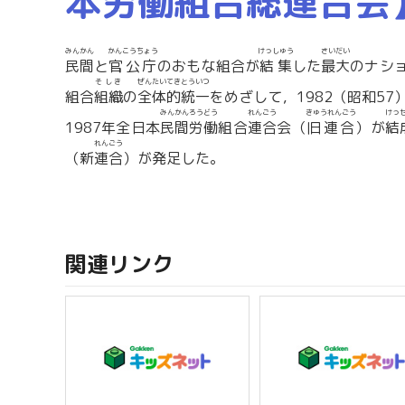
本労働組合総連合会
みんかん
かんこうちょう
けっしゅう
さいだい
民間
と
官公庁
のおもな組合が
結集
した
最大
のナシ
そしき
ぜんたいてきとういつ
組合
組織
の
全体的統一
をめざして，1982（昭和57
みんかんろうどう
れんごう
きゅうれんごう
けっ
1987年全日本
民間労働
組合
連合
会（
旧連合
）が
結
れんごう
（新
連合
）が発足した。
関連リンク