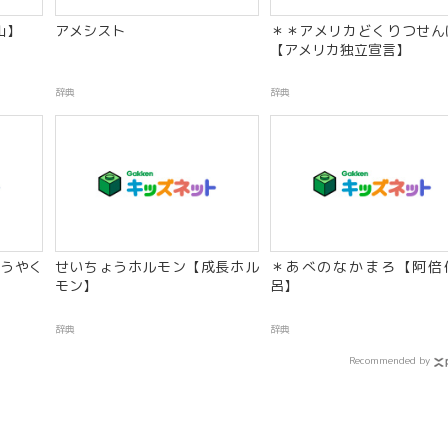
山】
アメシスト
＊＊アメリカどくりつせん
【アメリカ独立宣言】
辞典
辞典
うやく
せいちょうホルモン【成長ホル
＊あべのなかまろ【阿倍
モン】
呂】
辞典
辞典
Recommended by