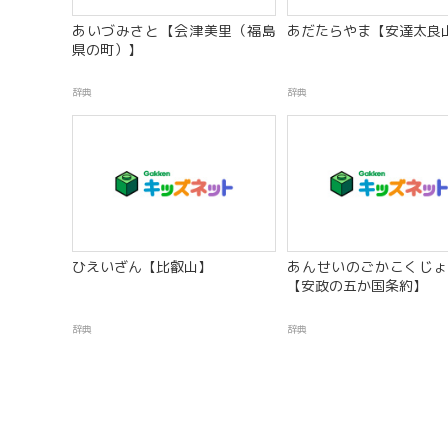
あいづみさと【会津美里（福島
あだたらやま【安達太良
県の町）】
辞典
辞典
ひえいざん【比叡山】
あんせいのごかこくじょ
【安政の五か国条約】
辞典
辞典