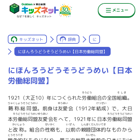
キッズネット
辞典
に
にほんろうどうそうどうめい【日本労働総同盟】
にほんろうどうそうどうめい【日本
労働総同盟】
ろうどう
そしき
1921（大正10）年につくられた
労働
組合の全国
組織
。
りゃくしょうそうどうめい
ゆうあい
けっせい
略称総同盟
。前身は
友愛
会（1912年
結成
）で，大日
ろうどうそうどうめいゆうあい
ろうどうそうどうめい
本
労働総同盟友愛
会をへて，1921年に日本
労働総同盟
かいしょう
せいかく
いぜん
しんぼくだんたいてき
と
改称
。組合の
性格
も，
以前
の
親睦団体的
なものから
とうそうてき
たいせん