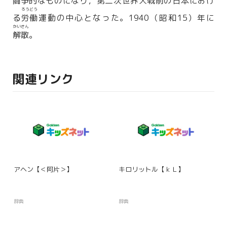
闘争的
なものになり，第二次世界
大戦
前の日本におけ
ろうどう
る
労働
運動の中心となった。1940（昭和15）年に
かいさん
解散
。
関連リンク
アヘン【＜阿片＞】
キロリットル【ｋＬ】
辞典
辞典