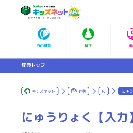
科学
自由研究
動
辞典トップ
キッズネット
辞典
に
にゅう
にゅうりょく【入力