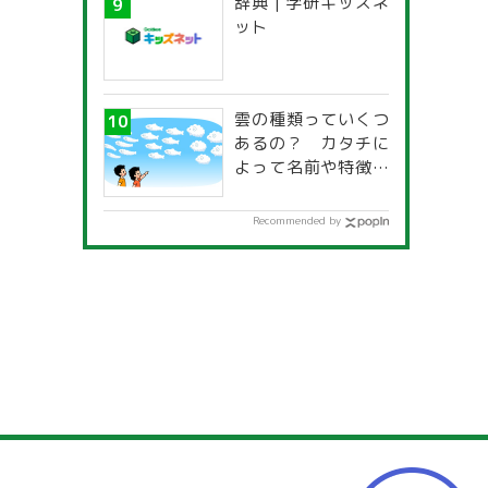
辞典 | 学研キッズネ
一覧」
ット
雲の種類っていくつ
あるの？ カタチに
よって名前や特徴が
違うの？
Recommended by