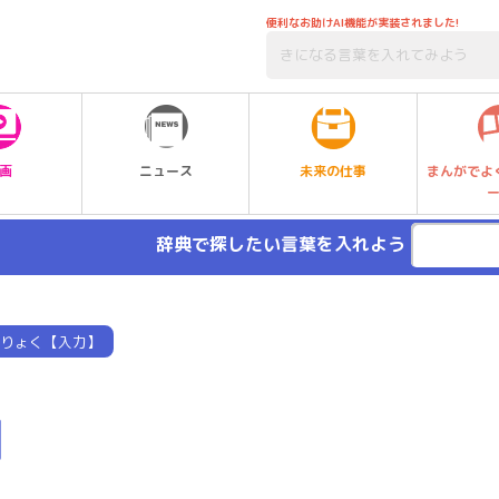
便利なお助けAI機能が実装されました!
未来の仕事
画
ニュース
まんがでよ
辞典で探したい言葉を入れよう
りょく【入力】
】