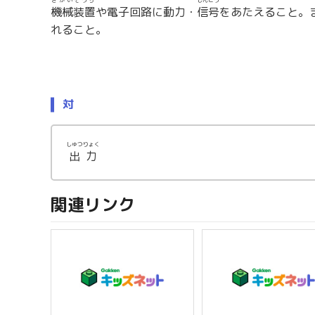
きかいそうち
しんごう
機械装置
や電子回路に動力・
信号
をあたえること。
れること。
対
しゅつりょく
出力
関連リンク