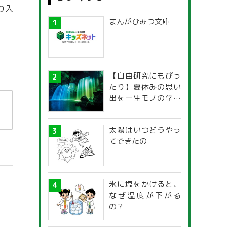
り入
まんがひみつ文庫
【自由研究にもぴっ
たり】夏休みの思い
出を一生モノの学び
に！「光の不思議」
探究ガイド
太陽はいつどうやっ
てできたの
氷に塩をかけると、
なぜ温度が下がる
の？