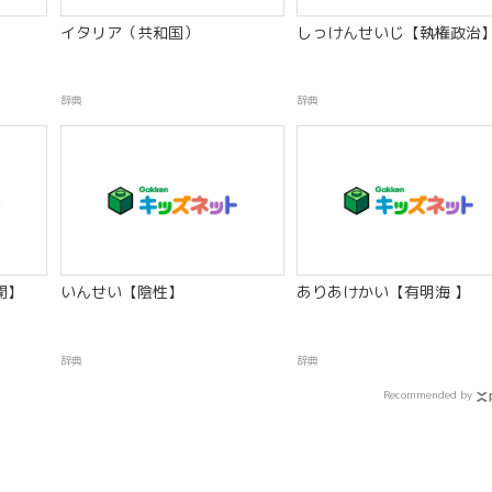
イタリア（共和国）
しっけんせいじ【執権政治
辞典
辞典
開】
いんせい【陰性】
ありあけかい【有明海 】
辞典
辞典
Recommended by