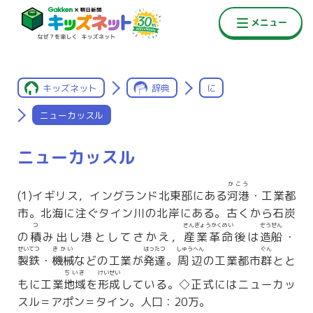
キッズネット
辞典
に
ニューカッスル
ニューカッスル
かこう
(1)イギリス，イングランド北東部にある
河港
・工業都
市。北海に注ぐタイン川の北岸にある。古くから石炭
つ
さんぎょうかくめい
ぞうせん
の
積
み出し港としてさかえ，
産業革命
後は
造船
・
せいてつ
きかい
はったつ
しゅうへん
ぐん
製鉄
・
機械
などの工業が
発達
。
周辺
の工業都市
群
とと
ちいき
けいせい
もに工業
地域
を
形成
している。◇正式にはニューカッ
スル＝アポン＝タイン。人口：20万。