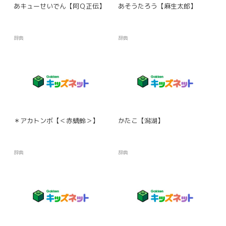
あキューせいでん【阿Ｑ正伝】
あそうたろう【麻生太郎】
辞典
辞典
＊アカトンボ【＜赤蜻蛉＞】
かたこ【潟湖】
辞典
辞典