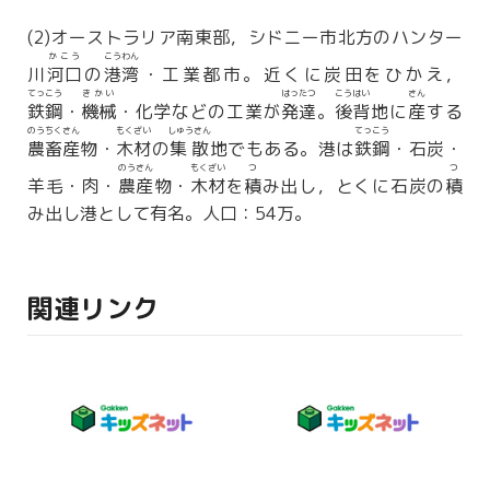
(2)オーストラリア南東部，シドニー市北方のハンター
かこう
こうわん
川
河口
の
港湾
・工業都市。近くに炭田をひかえ，
てっこう
きかい
はったつ
こうはい
さん
鉄鋼
・
機械
・化学などの工業が
発達
。
後背
地に
産
する
のうちくさん
もくざい
しゅうさん
てっこう
農畜産
物・
木材
の
集散
地でもある。港は
鉄鋼
・石炭・
のうさん
もくざい
つ
つ
羊毛・肉・
農産
物・
木材
を
積
み出し，とくに石炭の
積
み出し港として有名。人口：54万。
関連リンク