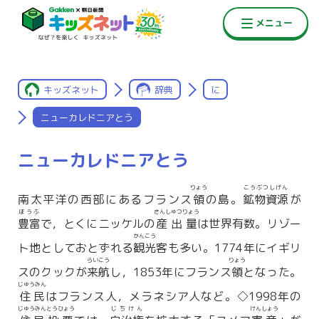
キッズネット
辞典
に
ニューカレドニアとう
ニューカレドニアとう
りょう
こうぶつしげん
南太平洋の西部にあるフランス
領
の島。
鉱物資源
が
ほうふ
さんしゅつりょう
豊富
で，とくにニッケルの
産出量
は世界有数。リゾー
かんこう
ト地としておとずれる
観光
客も多い。1774年にイギリ
らいこう
りょう
スのクックが
来航
し，1853年にフランス
領
となった。
じゅうみん
住民
はフランス人，メラネシア人など。◇1998年の
じゅうみんとうひょう
じちけん
けんしょう