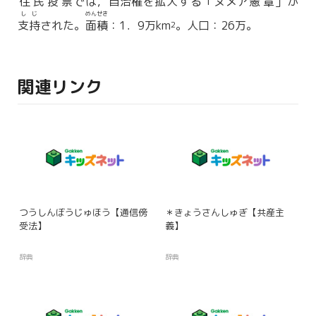
住民投票
では，
自治権
を拡大する「ヌメア
憲章
」が
しじ
めんせき
支持
された。
面積
：1．9万km
。人口：26万。
2
関連リンク
つうしんぼうじゅほう【通信傍
＊きょうさんしゅぎ【共産主
受法】
義】
辞典
辞典