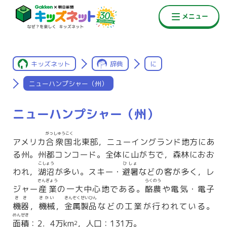
キッズネット
辞典
に
ニューハンプシャー（州）
ニューハンプシャー（州）
がっしゅうこく
アメリカ
合衆国
北東部，ニューイングランド地方にあ
る州。州都コンコード。全体に山がちで，森林におお
こしょう
ひしょ
われ，
湖沼
が多い。スキー・
避暑
などの客が多く，レ
さんぎょう
らくのう
ジャー
産業
の一大中心地である。
酪農
や電気・電子
きき
きかい
きんぞくせいひん
機器
，
機械
，
金属製品
などの工業が行われている。
めんせき
面積
：2．4万km
，人口：131万。
2