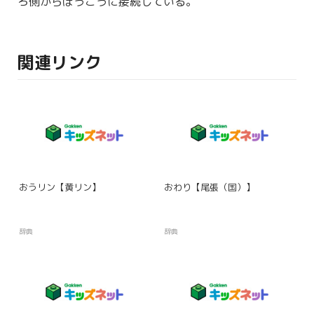
ろ
側
からぼうこうに
接続
している。
関連リンク
おうリン【黄リン】
おわり【尾張（国）】
辞典
辞典