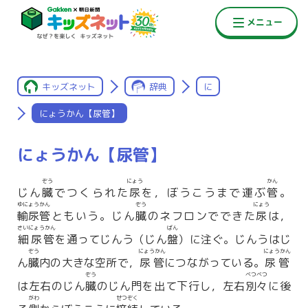
キッズネット
辞典
に
にょうかん【尿管】
にょうかん【尿管】
ぞう
にょう
かん
じん
臓
でつくられた
尿
を，ぼうこうまで運ぶ
管
。
ゆにょうかん
ぞう
にょう
輸尿管
ともいう。じん
臓
のネフロンでできた
尿
は，
さいにょうかん
ばん
細尿管
を通ってじんう（じん
盤
）に注ぐ。じんうはじ
ぞう
にょうかん
にょうかん
ん
臓
内の大きな空所で，
尿管
につながっている。
尿管
ぞう
べつべつ
は左右のじん
臓
のじん門を出て下行し，左右
別々
に後
がわ
せつぞく