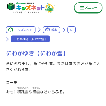
キッズネット
辞典
に
にわかゆき【にわか雪】
にわかゆき【にわか雪】
急にふり出し，急にやむ雪。または雪の強さが急に大
きくかわる雪。
コーチ
せきらんうん
せきうん
おもに
積乱雲
や
積雲
などからふる。