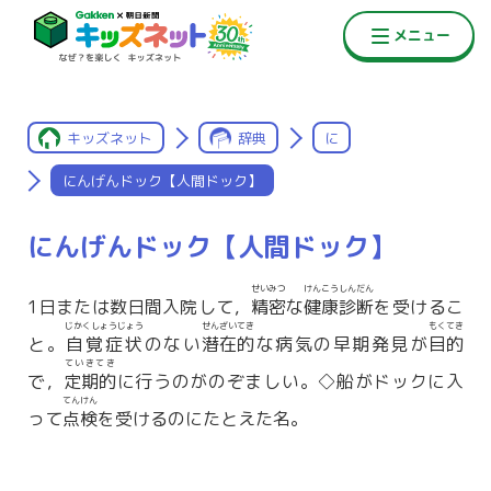
キッズネット
辞典
に
にんげんドック【人間ドック】
にんげんドック【人間ドック】
せいみつ
けんこうしんだん
1日または数日間入院して，
精密
な
健康診断
を受けるこ
じかくしょうじょう
せんざいてき
もくてき
と。
自覚症状
のない
潜在的
な病気の早期発見が
目的
ていきてき
で，
定期的
に行うのがのぞましい。◇船がドックに入
てんけん
って
点検
を受けるのにたとえた名。