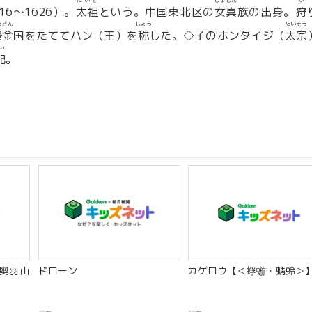
たいそ
じょしん
か
616〜1626）。
太祖
という。中国東北区の
女真
族の出身。
狩
うきん
しょう
たいそう
後金
国をたててハン（王）を
称
した。◇子のホンタイジ（
太宗
い
配
。
奥羽山
ドローン
カゲロウ【＜蜉蝣・蜻蛉＞