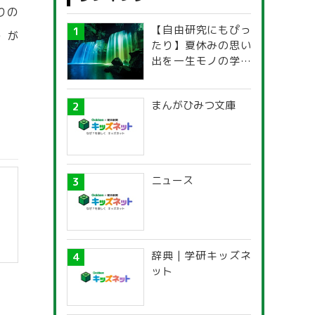
りの
【自由研究にもぴっ
）が
たり】夏休みの思い
出を一生モノの学び
に！「光の不思議」
探究ガイド
まんがひみつ文庫
ニュース
辞典 | 学研キッズネ
ット
】