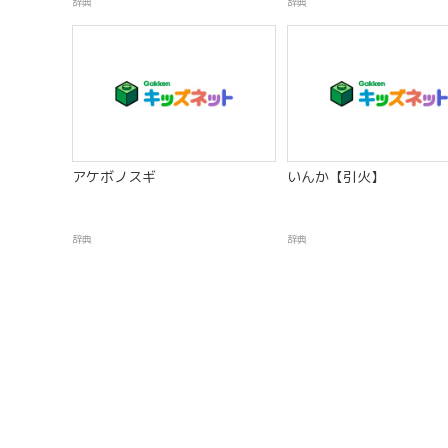
辞典
辞典
アケボノスギ
いんか【引火】
辞典
辞典