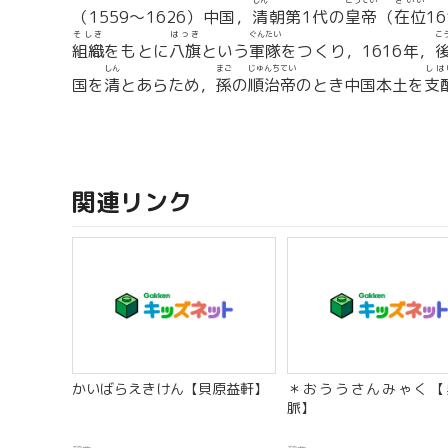
しん
こうてい
ざいい
（1559〜1626）中国，
清
朝第1代の
皇帝
（
在位
1
そしき
はっき
ぐんたい
こ
組織
をもとに
八旗
という
軍隊
をつくり，1616年，
しん
まご
じゅんちてい
しは
国を
清
とあらため，
孫
の
順治帝
のとき中国本土を
支
関連リンク
かいばらえきけん【貝原益軒】
＊おううさんみゃく【
脈】