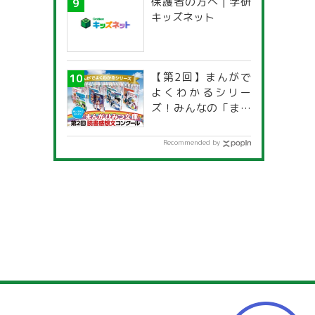
保護者の方へ | 学研
一覧」
キッズネット
【第2回】まんがで
よくわかるシリー
ズ！みんなの「まん
がひみつ文庫」読書
感想文コンクール
Recommended by