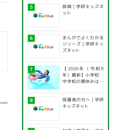
感想文コンクール
辞典 | 学研キッズネ
ット
まんがでよくわかる
シリーズ | 学研キッ
ズネット
【2026年（令和8
年）最新】小学校・
中学校の夏休みはい
つからいつまで？ 都
道府県別「夏季休暇
保護者の方へ | 学研
一覧」
キッズネット