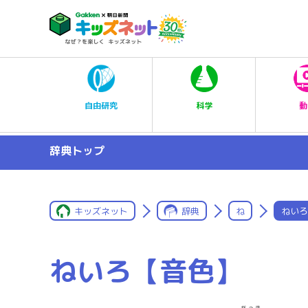
科学
自由研究
動
辞典トップ
キッズネット
辞典
ね
ねいろ
ねいろ【音色】