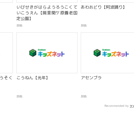
いびせきがはらようろうこくて
あわおどり【阿波踊り】
いこうえん【揖斐関ケ原養老国
定公園】
辞典
辞典
うそく
こうねん【光年】
アセンブラ
】
辞典
辞典
Recommended by