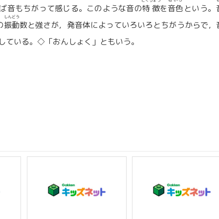
とくちょう
ねいろ
ば音もちがって感じる。このような音の
特徴
を
音色
という。
しんどう
の
振動
数と強さが，発音体によっていろいろとちがうからで，
している。◇「おんしょく」ともいう。