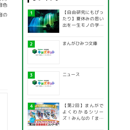
ねいろ
音色
【自由研究にもぴっ
音の
たり】夏休みの思い
出を一生モノの学び
に！「光の不思議」
探究ガイド
まんがひみつ文庫
ニュース
【第2回】まんがで
よくわかるシリー
ズ！みんなの「まん
がひみつ文庫」読書