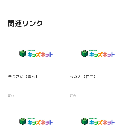
関連リンク
きりさめ【霧雨】
うがん【右岸】
辞典
辞典