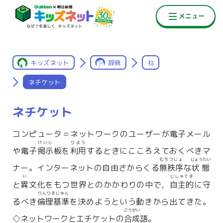
キッズネット
辞典
ね
ネチケット
ネチケット
コンピュータ＝ネットワークのユーザーが電子メール
けいじ
りよう
や電子
掲示
板を
利用
するときにこころえておくべきマ
むちつじょ
じょうたい
ナー。インターネットの自由さからくる
無秩序
な
状態
い
じしゅてき
と
異
文化をもつ世界とのかかわりの中で，
自主的
に守
りんりきじゅん
るべき
倫理基準
を決めようという動きから出てきた。
ごうせい
◇ネットワークとエチケットの
合成
語。