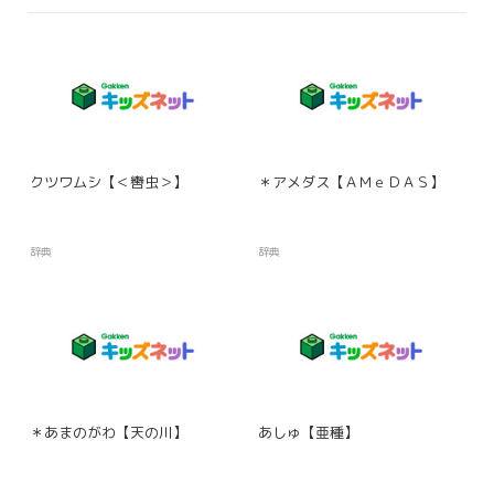
クツワムシ【＜轡虫＞】
＊アメダス【ＡＭｅＤＡＳ】
辞典
辞典
＊あまのがわ【天の川】
あしゅ【亜種】