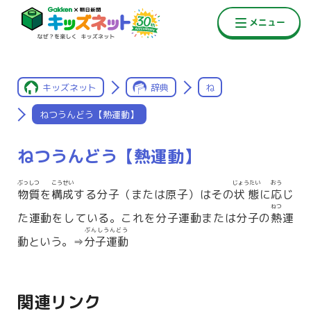
キッズネット
辞典
ね
ねつうんどう【熱運動】
ねつうんどう【熱運動】
ぶっしつ
こうせい
じょうたい
おう
物質
を
構成
する分子（または原子）はその
状態
に
応
じ
ねつ
た運動をしている。これを分子運動または分子の
熱
運
ぶんしうんどう
動という。⇒
分子運動
関連リンク