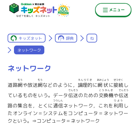
キッズネット
辞典
ね
ネットワーク
ネットワーク
もう
もう
ろんりてき
あみじょう
せつぞく
道路
網
や放送
網
などのように，
論理的
に
網状
に
接続
し
でんそう
こうかんき
でんそう
ているものをいう。データ
伝送
のための
交換機
や
伝送
つうしん
りよう
路の集合を，とくに
通信
ネットワーク，これを
利用
し
たオンライン＝システムをコンピュータ＝ネットワー
クという。⇒コンピュータ＝ネットワーク