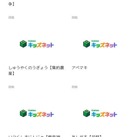
争】
辞典
辞典
しゅうやくのうぎょう【集約農
アベマキ
業】
辞典
辞典
いつくしまじんじゃ【厳島神
あしがる【足軽】