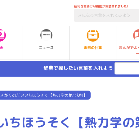
便利なお助けAI機能が実装されました!
未来の仕事
画
ニュース
まんがでよ
辞典で探したい言葉を入れよう
きがくのだいいちほうそく【熱力学の第1法則】
いちほうそく【熱力学の