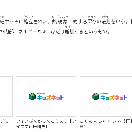
いき
かくりつ
ねつげんしょう
ほぞん
ほうそく
紀
中ごろに
確立
された，
熱現象
に対する
保存
の
法則
をいう。
ぞうか
の内部エネルギーが
W
+
Q
だけ
増加
するというもの。
デミー
アイヌぶんかしんこうほう【ア
こくみんしゅくしゃ【国
イヌ文化振興法】
舎】