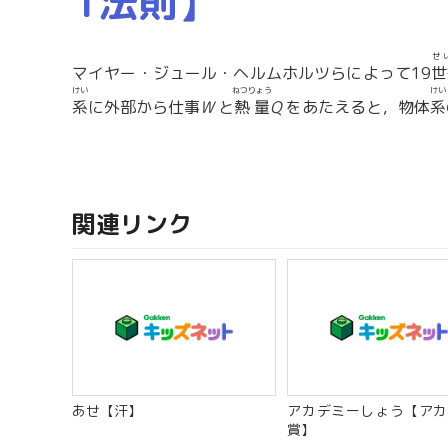
1法則】
せ
マイヤー・ジュール・ヘルムホルツらによって19
世
けい
ねつりょう
けい
系
に外部から仕事
W
と
熱量
Q
をあたえると，物体
系
関連リンク
あせ【汗】
アカデミーしょう【アカ
賞】