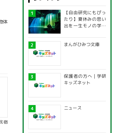
【自由研究にもぴっ
たり】夏休みの思い
物体
出を一生モノの学び
に！「光の不思議」
探究ガイド
まんがひみつ文庫
保護者の方へ | 学研
キッズネット
ニュース
民宿