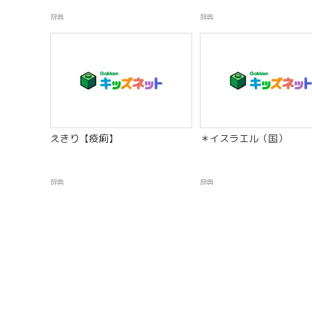
辞典
辞典
えきり【疫痢】
＊イスラエル（国）
辞典
辞典