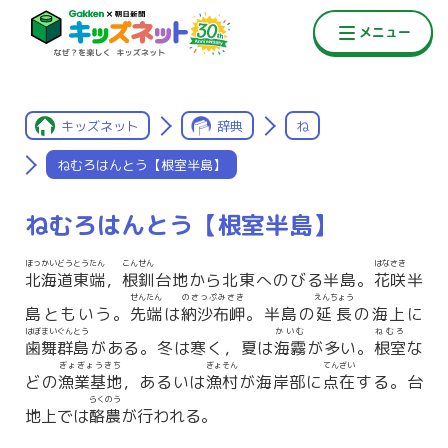
キッズネット
辞典
ね
ねむろはんとう【根室半島】
ねむろはんとう【根室半島】
ほっかいどう
とうたん
こんせん
はなさき
北海道
東端
，
根釧
台地から北東へのびる半島。
花咲
半
せんたん
のさっぷみさき
えんちょう
島ともいう。
先端
は
納沙布岬
。半島の
延長
の海上に
はぼまいぐんとう
かいむ
ねむろ
歯舞群島
がある。冬は寒く，夏は
海霧
が多い。
根室
な
ぎょぎょうきち
ぎょそん
てんざい
どの
漁業基地
，あるいは
漁村
が海岸部に
点在
する。台
らくのう
地上では
酪農
が行われる。