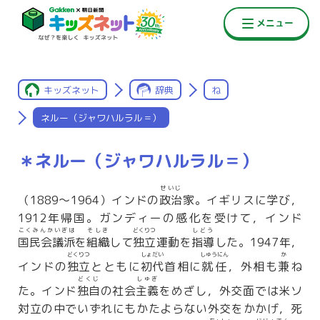
キッズネット
辞典
ね
ネルー（ジャワハルラル＝）
＊ネルー（ジャワハルラル＝）
せいじ
（1889〜1964）インドの
政治
家。イギリスに学び，
1912年帰国。ガンディーの感化を受けて，インド
こくみんかいぎは
そしき
どくりつ
しどう
国民会議派
を
組織
して
独立
運動を
指導
した。1947年，
どくりつ
しょだい
しゅうにん
か
インドの
独立
とともに
初代
首相に
就任
，外相も
兼
ね
どくじ
しゅぎ
た。インド
独自
の社会
主義
をめざし，外交面では米ソ
対立の中でいずれにもかたよらない外交をかかげ，死