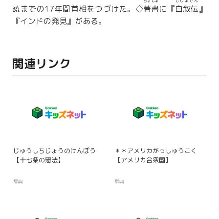
ちょしょ
じじょでん
ぬまでの17年間首相をつづけた。◇
著書
に『
自叙伝
』
『インドの発見』がある。
関連リンク
じゅうしちじょうのけんぽう
＊＊アメリカがっしゅうこく
【十七条の憲法】
【アメリカ合衆国】
辞典
辞典