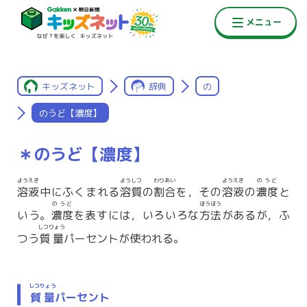
キッズネット
辞典
の
のうど【濃度】
＊のうど【濃度】
ようえき
ようしつ
わりあい
ようえき
のうど
溶液
中にふくまれる
溶質
の
割合
を，その
溶液
の
濃度
と
のうど
ほうほう
いう。
濃度
を表すには，いろいろな
方法
があるが，ふ
しつりょう
つう
質量
パーセントが使われる。
しつりょう
質量
パーセント