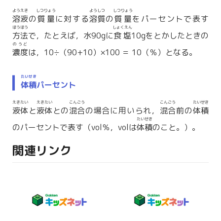
ようえき
しつりょう
ようしつ
しつりょう
溶液
の
質量
に対する
溶質
の
質量
をパーセントで表す
ほうほう
しょくえん
方法
で，たとえば，水90gに
食塩
10gをとかしたときの
のうど
濃度
は，10÷（90+10）×100 ＝ 10（％）となる。
たいせき
体積
パーセント
えきたい
えきたい
こんごう
こんごう
たいせき
液体
と
液体
との
混合
の場合に用いられ，
混合
前の
体積
たいせき
のパーセントで表す（vol％，volは
体積
のこと。）。
関連リンク