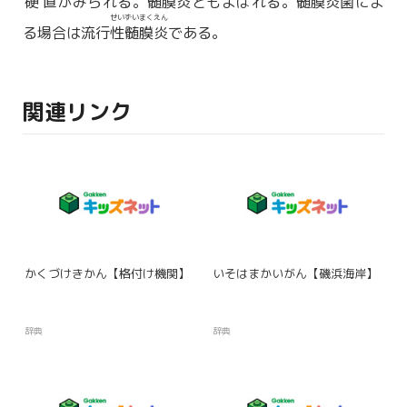
硬直
がみられる。
髄膜炎
ともよばれる。
髄膜炎菌
によ
せいずいまくえん
る場合は流行
性髄膜炎
である。
関連リンク
かくづけきかん【格付け機関】
いそはまかいがん【磯浜海岸】
辞典
辞典