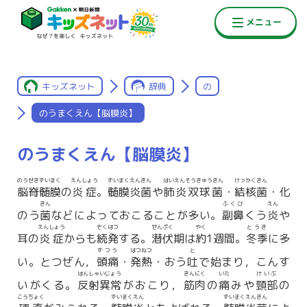
キッズネット
辞典
の
のうまくえん【脳膜炎】
のうまくえん【脳膜炎】
のうせきずいまく
えんしょう
ずいまくえんきん
はいえんそうきゅうきん
けっかくきん
脳脊髄膜
の
炎症
。
髄膜炎菌
や
肺炎双球菌
・
結核菌
・化
きん
ふくび
えん
のう
菌
などによっておこることが多い。
副鼻
くう
炎
や
えんしょう
ぞくはつ
せんぷく
やく
とうき
耳の
炎症
からも
続発
する。
潜伏
期は
約
1週間。
冬季
に多
ずつう
はつねつ
と
い。とつぜん，
頭痛
・
発熱
・おう
吐
で始まり，こんす
はんしゃいじょう
きんにく
いた
けいぶ
いがくる。
反射異常
がおこり，
筋肉
の
痛
みや
頸部
の
こうちょく
ずいまくえん
ずいまくえんきん