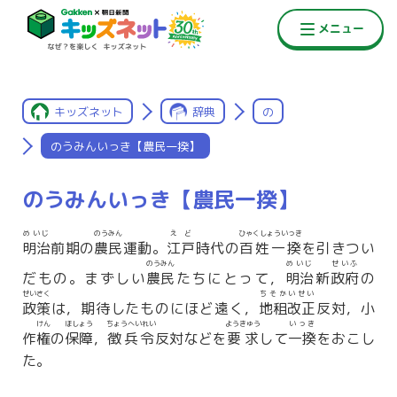
キッズネット
辞典
の
のうみんいっき【農民一揆】
のうみんいっき【農民一揆】
めいじ
のうみん
えど
ひゃくしょういっき
明治
前期の
農民
運動。
江戸
時代の
百姓一揆
を引きつい
のうみん
めいじ
せいふ
だもの。まずしい
農民
たちにとって，
明治
新
政府
の
せいさく
ちそかいせい
政策
は，期待したものにほど遠く，
地租改正
反対，小
けん
ほしょう
ちょうへいれい
ようきゅう
いっき
作
権
の
保障
，
徴兵令
反対などを
要求
して
一揆
をおこし
た。