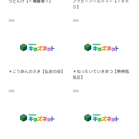
うどんげ【＜優曇華＞】
アイビーアールディー【ＩＢＲ
Ｄ】
辞典
辞典
＊こうあんのえき【弘安の役】
＊ねったいていきあつ【熱帯低
気圧】
辞典
辞典