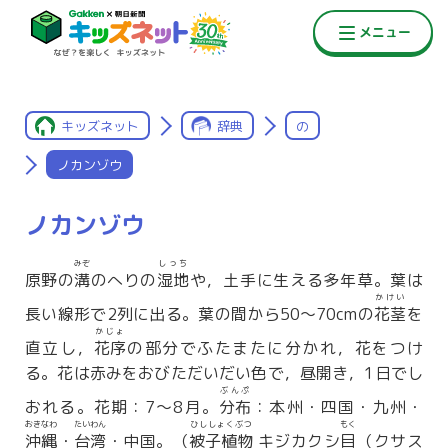
キッズネット
辞典
の
ノカンゾウ
ノカンゾウ
みぞ
しっち
原野の
溝
のへりの
湿地
や，土手に生える多年草。葉は
かけい
長い線形で2列に出る。葉の間から50〜70cmの
花茎
を
かじょ
直立し，
花序
の部分でふたまたに分かれ，花をつけ
る。花は赤みをおびただいだい色で，昼開き，1日でし
ぶんぷ
おれる。花期：7〜8月。
分布
：本州・四国・九州・
おきなわ
たいわん
ひししょくぶつ
もく
沖縄
・
台湾
・中国。（
被子植物
キジカクシ
目
（クサス