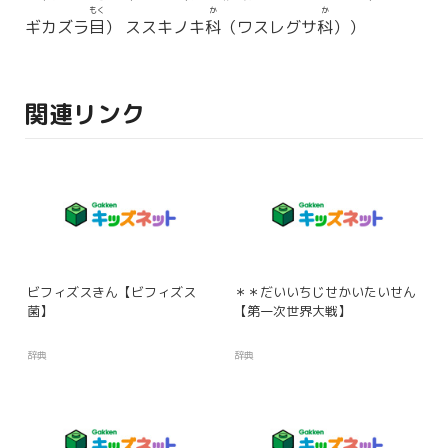
もく
か
か
ギカズラ
目
） ススキノキ
科
（ワスレグサ
科
））
関連リンク
ビフィズスきん【ビフィズス
＊＊だいいちじせかいたいせん
菌】
【第一次世界大戦】
辞典
辞典