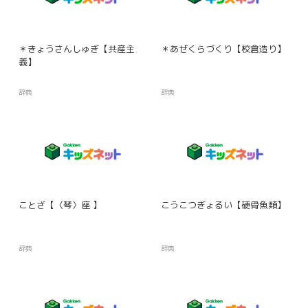
＊きょうさんしゅぎ【共産主
＊あぜくらづくり【校倉造り】
義】
辞典
辞典
ことざ【〈琴〉座 】
こうこつぎょるい【硬骨魚類】
辞典
辞典