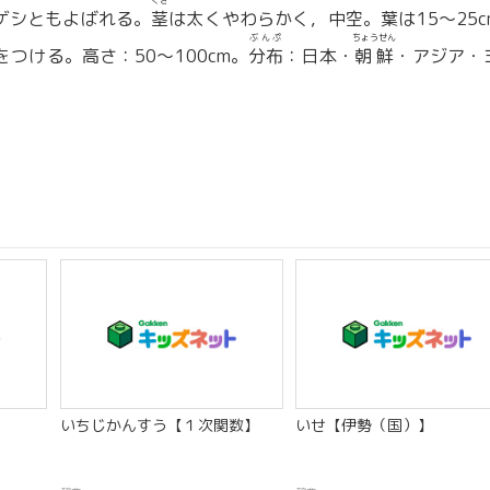
くき
ゲシともよばれる。
茎
は太くやわらかく，中空。葉は15〜25c
ぶんぷ
ちょうせん
つける。高さ：50〜100cm。
分布
：日本・
朝鮮
・アジア・
いちじかんすう【１次関数】
いせ【伊勢（国）】