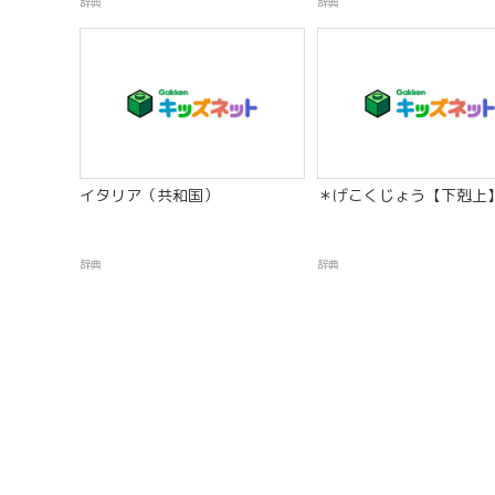
辞典
辞典
イタリア（共和国）
＊げこくじょう【下剋上
辞典
辞典