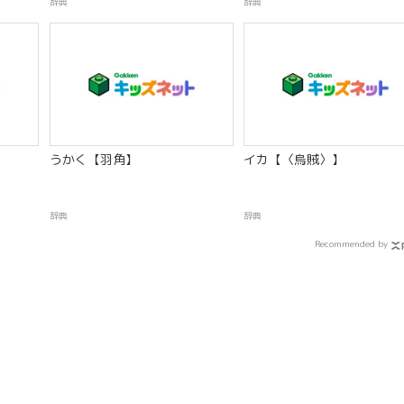
辞典
辞典
】
うかく【羽角】
イカ【〈烏賊〉】
辞典
辞典
Recommended by