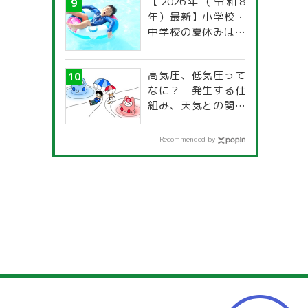
【2026年（令和8
年）最新】小学校・
中学校の夏休みはい
つからいつまで？ 都
道府県別「夏季休暇
高気圧、低気圧って
一覧」
なに？ 発生する仕
組み、天気との関係
は？
Recommended by