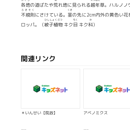
かくち
あ
えつねん
各地
の道ばたや
荒
れ地に見られる
越年
草。ハルノノ
ふきそく
くき
不規則
にさけている。
茎
の先に2cm内外の黄色い花を
ひししょくぶつ
もく
か
ロッパ。（
被子植物
キク
目
キク
科
）
関連リンク
＊いんせい【院政】
アベノミクス