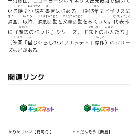
一時移住
，ニューヨークのイギリス
出先機関
で
働
いて
とき
しょうせつ
か
ねん
いる
時
に
小説
を
書
きはじめる。1943
年
にイギリスに
きこく
いこう
えんげきかつどう
ぶんぴつかつどう
だいひょうさく
帰国
，
以降
，
演劇活動
と
文筆活動
をおくった。
代表作
まほう
ゆかした
こびと
に『
魔法
のベッド』シリーズ，『
床下
の
小人
たち』
えいが
か
げんさく
（
映画
『
借
りぐらしのアリエッティ』
原作
）のシリー
ズなどがある。
関連リンク
ありあけかい【有明海 】
＊＊だんそう【断層】