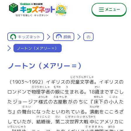
キッズネット
辞典
の
ノートン（メアリー＝）
ノートン（メアリー＝）
じどうぶんがくしゃ
（1903〜1992）イギリスの
児童文学者
。イギリスの
ぶつりがくしゃ
むすめ
う
さい
ロンドンで
物理学者
の
娘
に
生
まれる。18
歳
まですごし
ようしき
ふるやしき
ゆかした
こびと
たジョージア
様式
の
古屋敷
がのちに『
床下
の
小人
た
ぶたい
えんげき
ち』の
舞台
になったといわれている。
演劇
をこころざ
けっこんご
だい
じせかいたいせん
ちゅう
していたが，
結婚後
，
第
二
次世界大戦
中
にアメリカに
いちじいじゅう
でさききかん
はたら