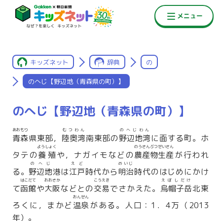
キッズネット
辞典
の
のへじ【野辺地（青森県の町）】
のへじ【野辺地（青森県の町）】
あおもり
むつわん
のへじわん
青森
県東部，
陸奥湾
南東部の
野辺地湾
に面する町。ホ
ようしょく
のうさんぶつせいさん
タテの
養殖
や，ナガイモなどの
農産物生産
が行われ
のへじ
えど
めいじ
る。
野辺地
港は
江戸
時代から
明治
時代のはじめにかけ
はこだて
おおさか
こうえき
えぼしだけ
て
函館
や
大阪
などとの
交易
でさかえた。
烏帽子岳
北東
おんせん
ろくに，まかど
温泉
がある。人口：1．4万（2013
年）。