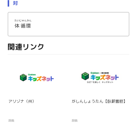
対
たいじゅんかん
体循環
関連リンク
アリゾナ（州）
がしんしょうたん【臥薪嘗胆】
辞典
辞典