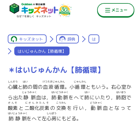
キッズネット
辞典
は
はいじゅんかん【肺循環】
＊はいじゅんかん【肺循環】
しんぞう
はい
けつえきじゅんかん
じゅんかん
心臓
と
肺
の間の
血液循環
。小
循環
ともいう。右心室か
じょうみゃく
はいどうみゃく
はい
はいほう
ら出た
静脈
血は，
肺動脈
をへて
肺
にいたり，
肺胞
で
さんそ
にさんかたんそ
こうかん
どうみゃく
酸素
と
二酸化炭素
の
交換
を行い，
動脈
血となって
はいじょうみゃく
しんぼう
肺静脈
をへて左
心房
にもどる。