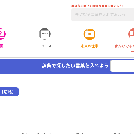
便利なお助けAI機能が実装されました!
未来の仕事
画
ニュース
まんがでよ
辞典で探したい言葉を入れよう
【培地】