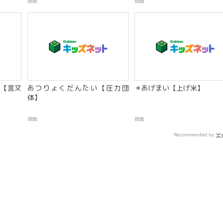
辞典
辞典
【言文
あつりょくだんたい【圧力団
＊あげまい【上げ米】
体】
辞典
辞典
Recommended by