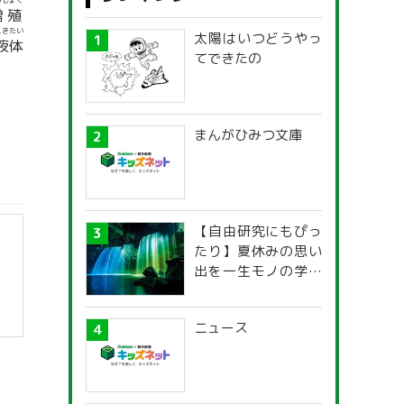
うしょく
増殖
えきたい
太陽はいつどうやっ
液体
てできたの
まんがひみつ文庫
【自由研究にもぴっ
たり】夏休みの思い
出を一生モノの学び
に！「光の不思議」
探究ガイド
ニュース