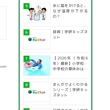
氷に塩をかけると、
なぜ温度が下がる
の？
辞典 | 学研キッズネ
ット
【2026年（令和8
年）最新】小学校・
中学校の夏休みはい
つからいつまで？ 都
道府県別「夏季休暇
まんがでよくわかる
一覧」
シリーズ | 学研キッ
ズネット