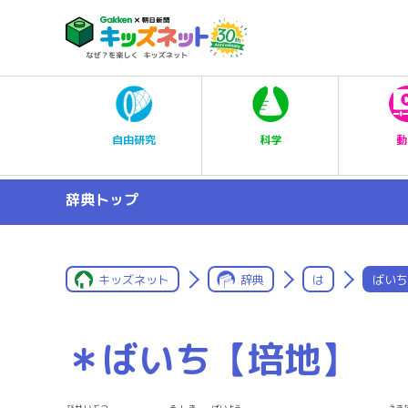
科学
自由研究
動
辞典トップ
キッズネット
辞典
は
ばいち
＊ばいち【培地】