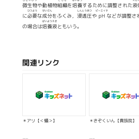
びせいぶつ
そしき
ばいよう
えき
微生物
や動植物
組織
を
培養
するために調整された
液
ひつよう
せいぶん
しんとうあつ
ピーエイチ
に
必要
な
成分
をふくみ，
浸透圧
や
pH
などが調整さ
ばいようえき
の場合は
培養液
ともいう。
関連リンク
＊アリ【＜蟻＞】
＊きぞくいん【貴族院】