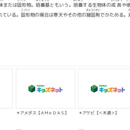
たい
こけい
ばいようき
ばいよう
せいちょう
ぞ
体
または
固形
物。
培養基
ともいう。
培養
する生物体の
成長
や
こけい
ぎょうこざい
れている。
固形
物の場合は寒天やその他の
凝固剤
でかためる。
＊アメダス【ＡＭｅＤＡＳ】
＊アケビ【＜木通＞】