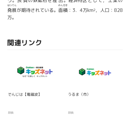
う。
良質
の
鉄鉱石
を
産出
。
経済特区
として，工業の
はってん
めんせき
発展
が期待されている。
面積
：3．4万km
，人口：828
2
万。
関連リンク
でんじは【電磁波】
うるま（市）
辞典
辞典