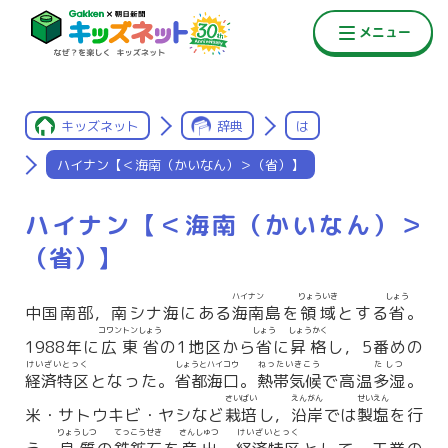
キッズネット
辞典
は
ハイナン【＜海南（かいなん）＞（省）】
ハイナン【＜海南（かいなん）＞
（省）】
ハイナン
りょういき
しょう
中国南部，南シナ海にある
海南
島を
領域
とする
省
。
コワントンしょう
しょう
しょうかく
1988年に
広東省
の1地区から
省
に
昇格
し，5番めの
けいざいとっく
しょうとハイコウ
ねったいきこう
たしつ
経済特区
となった。
省都海口
。
熱帯気候
で高温
多湿
。
さいばい
えんがん
せいえん
米・サトウキビ・ヤシなど
栽培
し，
沿岸
では
製塩
を行
りょうしつ
てっこうせき
さんしゅつ
けいざいとっく