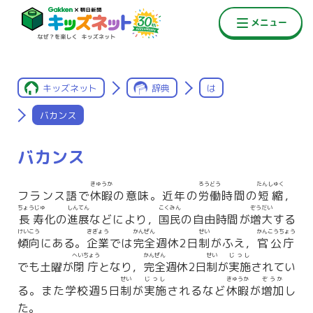
キッズネット
辞典
は
バカンス
バカンス
きゅうか
ろうどう
たんしゅく
フランス語で
休暇
の意味。近年の
労働
時間の
短縮
，
ちょうじゅ
しんてん
こくみん
ぞうだい
長寿
化の
進展
などにより，
国民
の自由時間が
増大
する
けいこう
きぎょう
かんぜん
せい
かんこうちょう
傾向
にある。
企業
では
完全
週休2日
制
がふえ，
官公庁
へいちょう
かんぜん
せい
じっし
でも土曜が
閉庁
となり，
完全
週休2日
制
が
実施
されてい
せい
じっし
きゅうか
ぞうか
る。また学校週5日
制
が
実施
されるなど
休暇
が
増加
し
た。