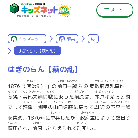
キッズネット
辞典
は
はぎのらん【萩の乱】
はぎのらん【萩の乱】
めいじ
まえばらいっせい
せいふはんらんじけん
1876（
明治
9）年の
前原一誠
らの反
政府反乱事件
。
さんぎ
ひょうぶたいふ
しょく
まえばら
きどたかよし
参議
・
兵部大輔
の
職
にあった
前原
は，
木戸孝允
らと対
じしょく
きょうり
やまぐち
はぎ
しゅうへん
ふへい
しぞく
立して
辞職
，
郷里
の
山口
県
萩
に帰って
周辺
の
不平
士族
きょへい
せいふぐん
を集め，1876年に
挙兵
したが，
政府軍
によって数日で
ちんあつ
まえばら
けいし
鎮圧
され，
前原
もとらえられて
刑死
した。