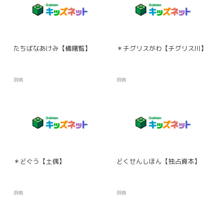
たちばなあけみ【橘曙覧】
＊チグリスがわ【チグリス川】
辞典
辞典
＊どぐう【土偶】
どくせんしほん【独占資本】
辞典
辞典