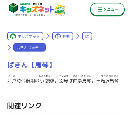
キッズネット
辞典
は
ばきん【馬琴】
ばきん【馬琴】
えど
しょうせつ
べつごう
きょくていばきん
たきざわばきん
江戸
時代後期の
小説
家。
別号
は
曲亭馬琴
。⇒
滝沢馬琴
関連リンク