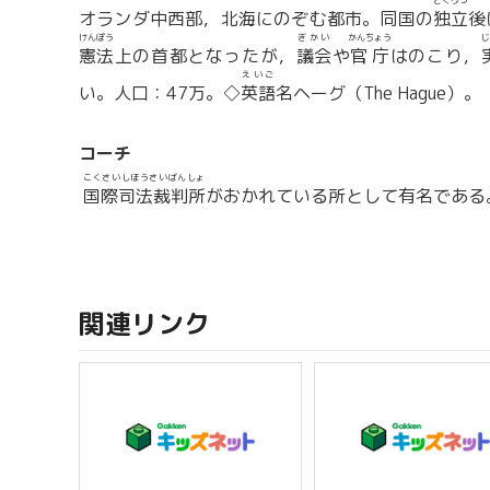
どくりつ
オランダ中西部，北海にのぞむ都市。同国の
独立
後
けんぽう
ぎかい
かんちょう
じ
憲法
上の首都となったが，
議会
や
官庁
はのこり，
えいご
い。人口：47万。◇
英語
名ヘーグ（The Hague）。
コーチ
こくさいしほうさいばんしょ
国際司法裁判所
がおかれている所として有名である
関連リンク