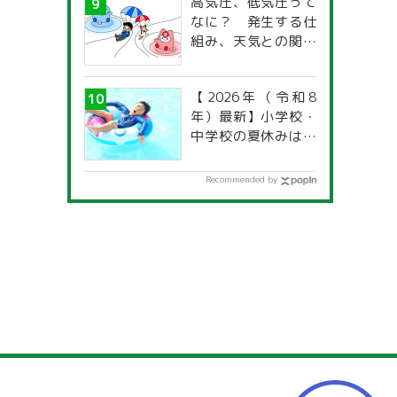
高気圧、低気圧って
なに？ 発生する仕
組み、天気との関係
は？
【2026年（令和8
年）最新】小学校・
中学校の夏休みはい
つからいつまで？ 都
道府県別「夏季休暇
Recommended by
一覧」