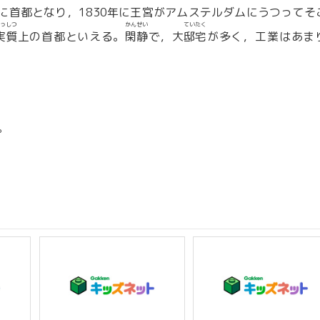
に首都となり，1830年に王宮がアムステルダムにうつってそ
っしつ
かんせい
ていたく
実質
上の首都といえる。
閑静
で，大
邸宅
が多く，工業はあま
。