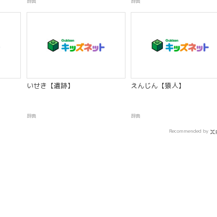
辞典
辞典
いせき【遺跡】
えんじん【猿人】
辞典
辞典
Recommended by