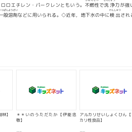
ふねんせい
せんじょう
クロロエチレン・パークレンともいう。
不燃性
で
洗浄
力が強
いっぱん
ようざい
けんしゅつ
一般
溶剤
などに用いられる。◇近年，地下水の中に
検出
され
樹林】
＊＊いのうただたか【伊能忠
アルカリせいしょくひん【
敬】
カリ性食品】