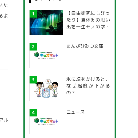
いた
【自由研究にもぴっ
るよ
たり】夏休みの思い
出を一生モノの学び
に！「光の不思議」
探究ガイド
まんがひみつ文庫
氷に塩をかけると、
なぜ温度が下がる
の？
ニュース
アル