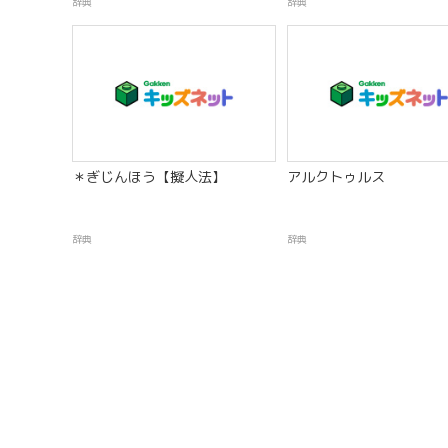
辞典
辞典
＊ぎじんほう【擬人法】
アルクトゥルス
辞典
辞典