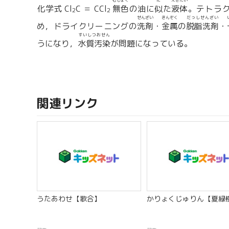
むしょく
に
えきたい
化学式 Cl
C ＝ CCl
無色
の油に
似
た
液体
。テトラ
2
2
せんざい
きんぞく
だっしせんざい
め，ドライクリーニングの
洗剤
・
金属
の
脱脂洗剤
・
すいしつおせん
うになり，
水質汚染
が問題になっている。
関連リンク
うたあわせ【歌合】
かりょくじゅりん【夏緑